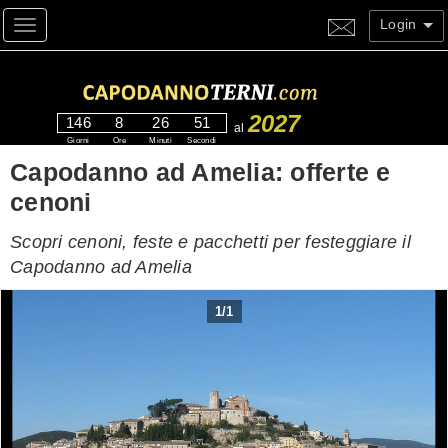
Login
Toggle navigation
2027
146
8
26
50
al
Giorni
Ore
Minuti
Secondi
Capodanno ad Amelia: offerte e
cenoni
Scopri cenoni, feste e pacchetti per festeggiare il
Capodanno ad Amelia
1
/
1