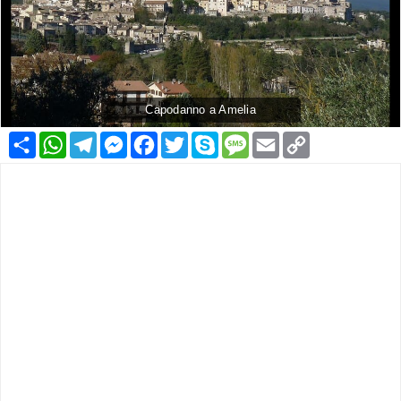
Capodanno a Amelia
Condividi
WhatsApp
Telegram
Messenger
Facebook
Twitter
Skype
Message
Email
Copy
Link