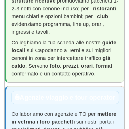
strutture ricettive
promuoviamo pacchetti 1-
2-3 notti con cenone incluso; per i
ristoranti
menu chiari e opzioni bambini; per i
club
evidenziamo programma, line up, orari,
ingressi e tavoli.
Colleghiamo la tua scheda alle nostre
guide
locali
sul Capodanno a Terni e sui migliori
cenoni in zona per intercettare traffico
già
caldo
. Servono
foto
,
prezzi
,
orari
,
format
confermato e un contatto operativo.
Agenzie viaggio e tour operator
Collaboriamo con agenzie e TO per
mettere
in vetrina i loro pacchetti
sui nostri portali