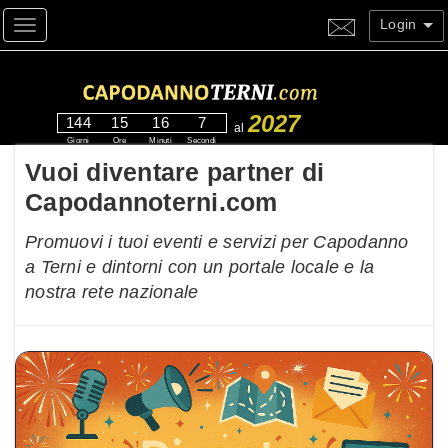
Login
Toggle navigation
2027
144
15
16
6
al
Giorni
Ore
Minuti
Secondi
Vuoi diventare partner di
Capodannoterni.com
Promuovi i tuoi eventi e servizi per Capodanno
a Terni e dintorni con un portale locale e la
nostra rete nazionale