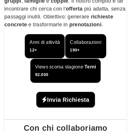
gruppi
,
famiglie
e
coppie
. Il nostro compito è far
incontrare chi cerca con l'
offerta
più adatta, senza
passaggi inutili. Obiettivo: generare
richieste
concrete
e trasformarle in
prenotazioni
.
Anni di attività
Collaborazioni
12+
190+
Views scorsa stagione
Terni
92.000
Invia Richiesta
Con chi
collaboriamo