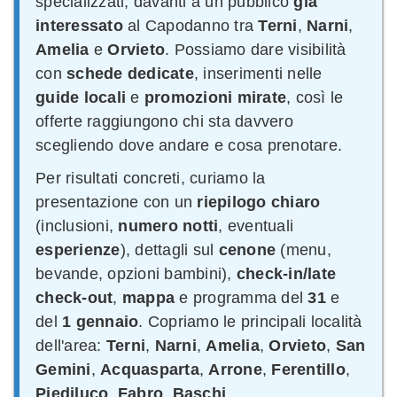
specializzati, davanti a un pubblico
già
interessato
al Capodanno tra
Terni
,
Narni
,
Amelia
e
Orvieto
. Possiamo dare visibilità
con
schede dedicate
, inserimenti nelle
guide locali
e
promozioni mirate
, così le
offerte raggiungono chi sta davvero
scegliendo dove andare e cosa prenotare.
Per risultati concreti, curiamo la
presentazione con un
riepilogo chiaro
(inclusioni,
numero notti
, eventuali
esperienze
), dettagli sul
cenone
(menu,
bevande, opzioni bambini),
check-in/late
check-out
,
mappa
e programma del
31
e
del
1 gennaio
. Copriamo le principali località
dell'area:
Terni
,
Narni
,
Amelia
,
Orvieto
,
San
Gemini
,
Acquasparta
,
Arrone
,
Ferentillo
,
Piediluco
,
Fabro
,
Baschi
.