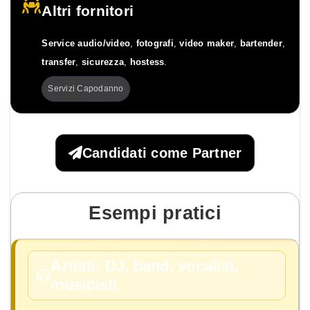
Altri fornitori
Service audio/video
,
fotografi
,
video maker
,
bartender
,
transfer
,
sicurezza
,
hostess
.
Servizi Capodanno
Candidati come Partner
Esempi pratici
Artisti: DJ, band, vocalist,
musicisti